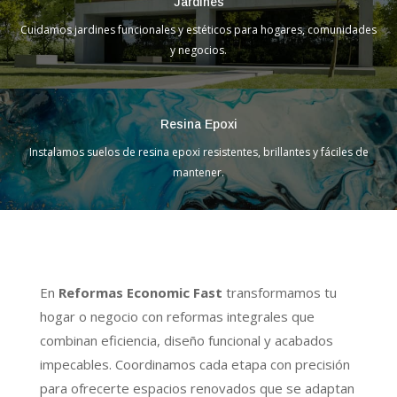
Jardines
Cuidamos jardines funcionales y estéticos para hogares, comunidades
y negocios.
Resina Epoxi
Instalamos suelos de resina epoxi resistentes, brillantes y fáciles de
mantener.
En
Reformas Economic Fast
transformamos tu
hogar o negocio con reformas integrales que
combinan eficiencia, diseño funcional y acabados
impecables. Coordinamos cada etapa con precisión
para ofrecerte espacios renovados que se adaptan